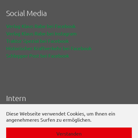
Social Media
Verlag Klaus Rabe bei Facebook
Verlag Klaus Rabe bei Instagram
Traktor Spezial bei Facebook
Historischer Kraftverkehr bei Facebook
Schlepper Post bei Facebook
Intern
Impressum/AGBs
Diese Webseite verwendet Cookies, um Ihnen ein
angenehmeres Surfen zu ermöglichen.
Datenschutz
Verstanden